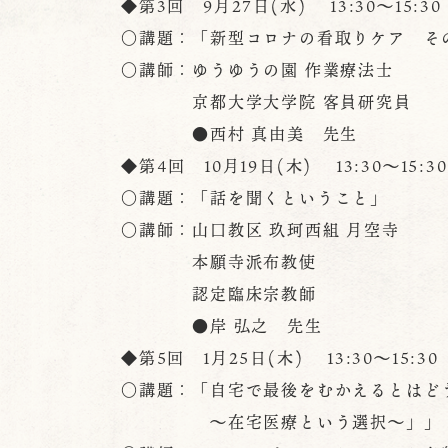
◆第3回 9月27日(水) 13:30～15:30
○講題：「新型コロナの看取りケア そ
○講師：ゆうゆうの園 作業療法士
京都大学大学院 客員研究員
●西村 真由美 先生
◆第4回 10月19日(木) 13:30～15:30
○講題：「話を聞くということ」
○講師：山口教区 玖珂西組 月空寺
本願寺派布教使
認定臨床宗教師
●岸 弘之 先生
◆第5回 1月25日(木) 13:30～15:30
○講題：「自宅で最後をむかえるとはど
～在宅医療という選択～」」