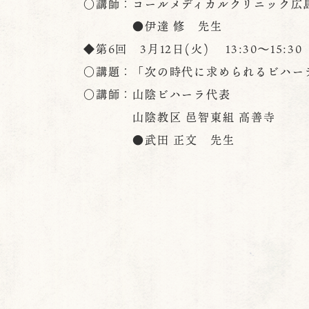
○講師：コールメディカルクリニック広島
●伊達 修 先生
◆第6回 3月12日(火) 13:30～15:30
○講題：「次の時代に求められるビハー
○講師：山陰ビハーラ代表
山陰教区 邑智東組 高善寺
●武田 正文 先生