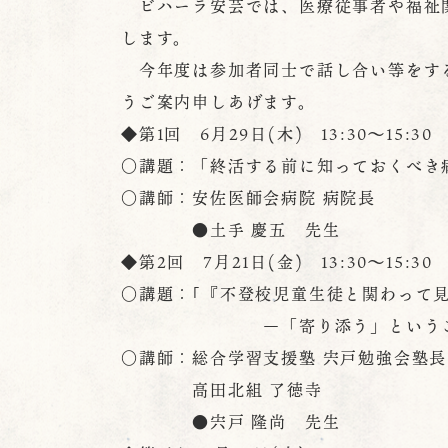
ビハーラ安芸では、医療従事者や福祉関
します。
今年度は参加者同士で話し合い等をする
うご案内申しあげます。
◆第1回 6月29日(木) 13:30～15:30
○講題：「終活する前に知っておくべき
○講師：安佐医師会病院 病院長
●土手 慶五 先生
◆第2回 7月21日(金) 13:30～15:30
○講題：｢『不登校児童生徒と関わって
―「寄り添う」ということの
○講師：総合学習支援塾 宍戸勉強会塾長
高田北組 了徳寺
●宍戸 隆尚 先生