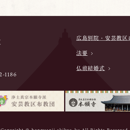
広島別院・安芸教区
法要
仏前結婚式
-1186
Copyright © hongwanji akikyo-ku All Rights Reserved.