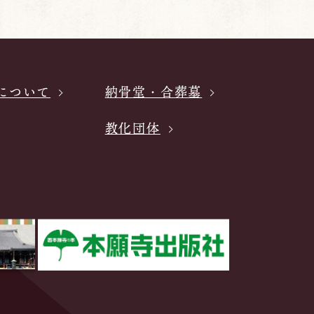
について
納骨堂・合葬墓
教化団体