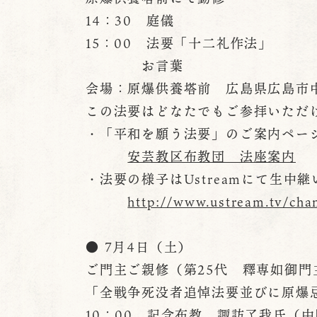
14：30 庭儀
15：00 法要「十二礼作法」
お言葉
会場：原爆供養塔前 広島県広島市
この法要はどなたでもご参拝いただ
・「平和を願う法要」のご案内ペー
安芸教区布教団 法座案内
・法要の様子はUstreamにて生中
http://www.ustream.tv/cha
● 7月4日（土）
ご門主ご親修（第25代 釋専如御門
「全戦争死没者追悼法要並びに原爆忌
10：00 記念布教 諏訪了我氏（