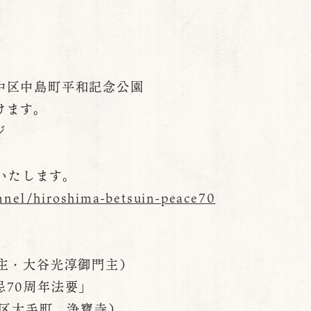
中区中島町平和記念公園
けます。
ジ
継いたします。
nnel/hiroshima-betsuin-peace70
主・大谷光淳御門主）
70周年法要」
中区大手町 浄寶寺）