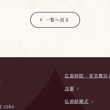
一覧へ戻る
広島別院・安芸教区
法要
仏前結婚式
-1186