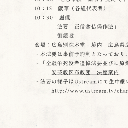
10：15 献華（各組代表者）
10：30 庭儀
法要「正信念仏偈作法」
御親教
会場：広島別院本堂・境内 広島県広
・本法要は事前予約制となっており
・「全戦争死没者追悼法要並びに原
安芸教区布教団 法座案内
・法要の様子はUstreamにて生中
http://www.ustream.tv/cha