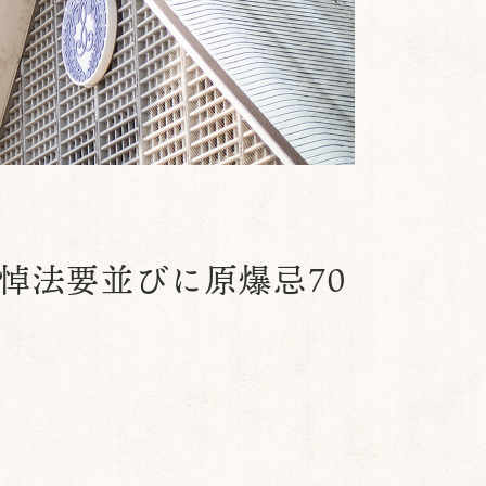
悼法要並びに原爆忌70