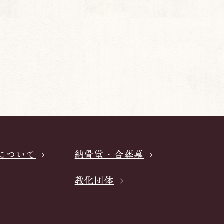
について
納骨堂・合葬墓
教化団体