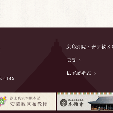
広島別院・安芸教区
法要
仏前結婚式
-1186