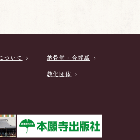
について
納骨堂・合葬墓
教化団体